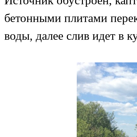
Источник обустроен, капт
бетонными плитами перек
воды, далее слив идет в к