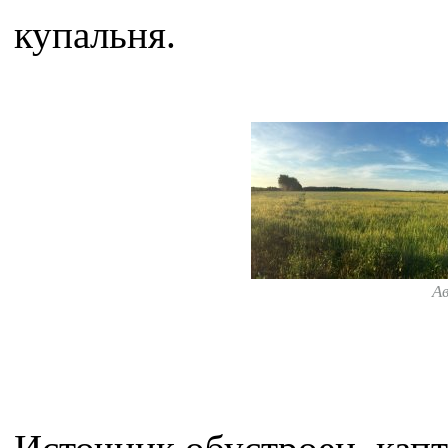
купальня.
А