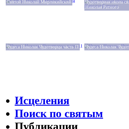
Святой Николай Мирликийский
Чудотворная икона св
Николая Ратного
Чудеса Николая Чудотворца часть 11
Чудеса Николая Чудот
Исцеления
Поиск по святым
Публикации