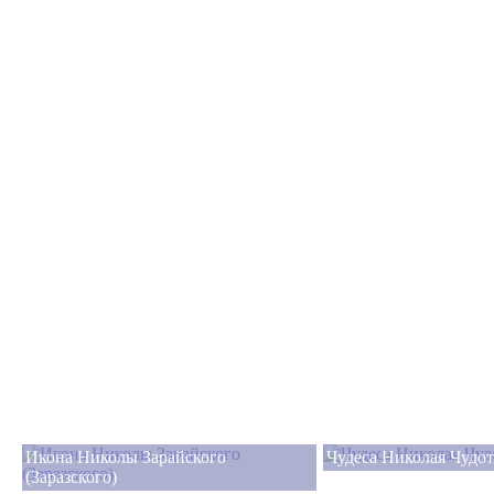
Икона Николы Зарайского
Чудеса Николая Чудот
(Заразского)