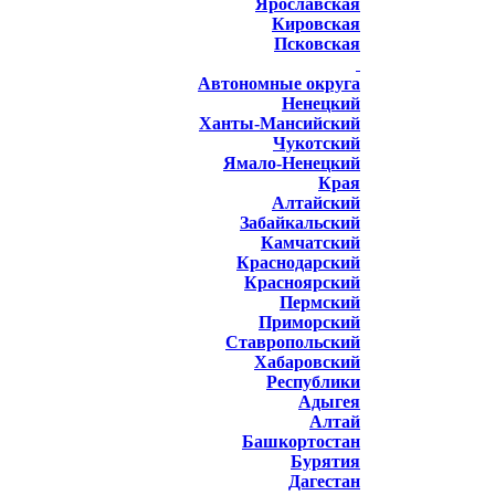
Ярославская
Кировская
Псковская
Автономные округа
Ненецкий
Ханты-Мансийский
Чукотский
Ямало-Ненецкий
Края
Алтайский
Забайкальский
Камчатский
Краснодарский
Красноярский
Пермский
Приморский
Ставропольский
Хабаровский
Республики
Адыгея
Алтай
Башкортостан
Бурятия
Дагестан