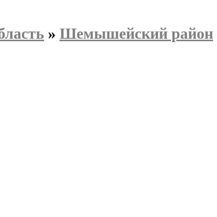
бласть
»
Шемышейский район