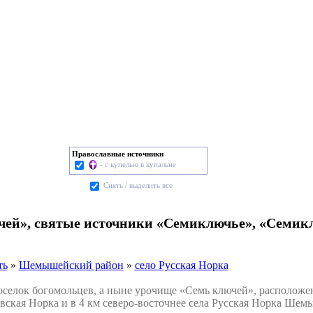
Православные источники
- с купелью в купальне
Cнять / выделить все
ей», святые источники «Семиключье», «Семикл
ть
»
Шемышейский район
»
село Русская Норка
ок богомольцев, а ныне урочище «Семь ключей», расположен в 
вская Норка и в 4 км северо-восточнее села Русская Норка Шем