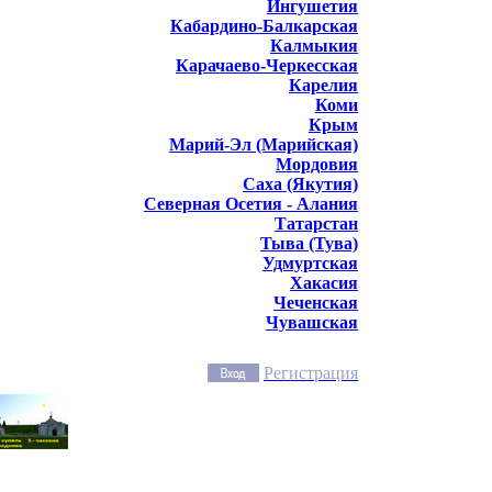
Ингушетия
Кабардино-Балкарская
Калмыкия
Карачаево-Черкесская
Карелия
Коми
Крым
Марий-Эл (Марийская)
Мордовия
Саха (Якутия)
Северная Осетия - Алания
Татарстан
Тыва (Тува)
Удмуртская
Хакасия
Чеченская
Чувашская
Регистрация