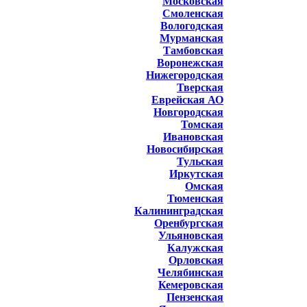
Московская
Смоленская
Вологодская
Мурманская
Тамбовская
Воронежская
Нижегородская
Тверская
Еврейская АО
Новгородская
Томская
Ивановская
Новосибирская
Тульская
Иркутская
Омская
Тюменская
Калининградская
Оренбургская
Ульяновская
Калужская
Орловская
Челябинская
Кемеровская
Пензенская