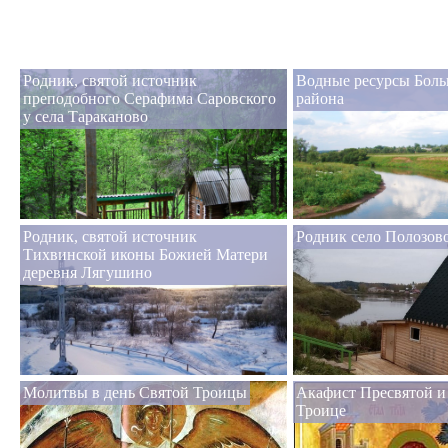
Родник, святой источник
Водные ресурсы Боль
преподобного Серафима Саровского
района
у села Тараканово
Родник, святой источник
Родник село Полозов
Тихвинской иконы Божией Матери
деревня Лягушино
Молитвы в день Святой Троицы
Акафист Пресвятой 
Троице