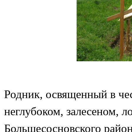
Родник, освященный в че
неглубоком, залесеном, л
Большесосновского район