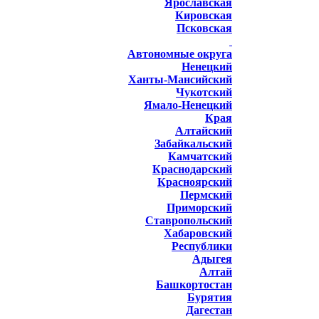
Ярославская
Кировская
Псковская
Автономные округа
Ненецкий
Ханты-Мансийский
Чукотский
Ямало-Ненецкий
Края
Алтайский
Забайкальский
Камчатский
Краснодарский
Красноярский
Пермский
Приморский
Ставропольский
Хабаровский
Республики
Адыгея
Алтай
Башкортостан
Бурятия
Дагестан