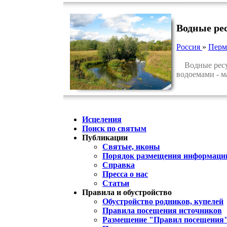
Водные ре
Россия
»
Перм
Водные ресур
водоемами - м
Исцеления
Поиск по святым
Публикации
Святые, иконы
Порядок размещения информации
Справка
Пресса о нас
Статьи
Правила и обустройство
Обустройство родников, купелей
Правила посещения источников
Размещение "Правил посещения