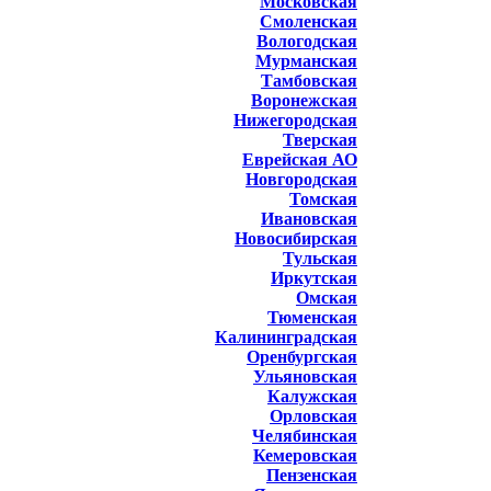
Московская
Смоленская
Вологодская
Мурманская
Тамбовская
Воронежская
Нижегородская
Тверская
Еврейская АО
Новгородская
Томская
Ивановская
Новосибирская
Тульская
Иркутская
Омская
Тюменская
Калининградская
Оренбургская
Ульяновская
Калужская
Орловская
Челябинская
Кемеровская
Пензенская