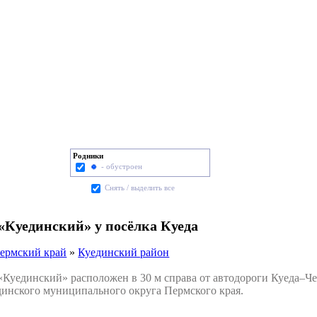
Родники
- обустроен
Cнять / выделить все
«Куединский» у посёлка Куеда
ермский край
»
Куединский район
уединский» расположен в 30 м справа от автодороги Куеда–Чер
динского муниципального округа Пермского края.