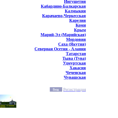
Ингушетия
Кабардино-Балкарская
Калмыкия
Карачаево-Черкесская
Карелия
Коми
Крым
Марий-Эл (Марийская)
Мордовия
Саха (Якутия)
Северная Осетия - Алания
Татарстан
Тыва (Тува)
Удмуртская
Хакасия
Чеченская
Чувашская
Регистрация