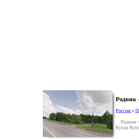
Родник 
Россия
»
П
Родник «К
Куеда Куе