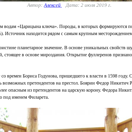
Автор:
Алексей
Дата: 2 июля 2019 г.
 водам «Царицына ключа». Породы, в которых формируются под
). Источник находится рядом с самым крупным месторождением 
стине планетарное значение. В основе уникальных свойств шун
й, стоящее в основе мироздания. Открытие фуллеренов признан
 со времен Бориса Годунова, пришедшего к власти в 1598 году. 
ть возможных претендентов на престол. Боярин Федор Никитич 
олее опасным из претендентов на царскую корону. Федора Никит
во под именем Филарета.