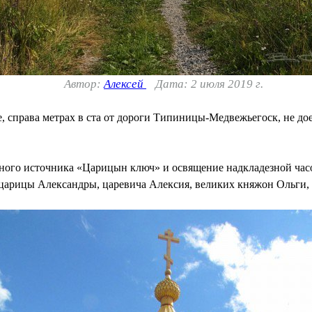
Автор:
Алексей
Дата: 2 июля 2019 г.
 справа метрах в ста от дороги Типиницы-Медвежьегоск, не дое
енного источника «Царицын ключ» и освящение надкладезной ча
 царицы Александры, царевича Алексия, великих княжон Ольги,