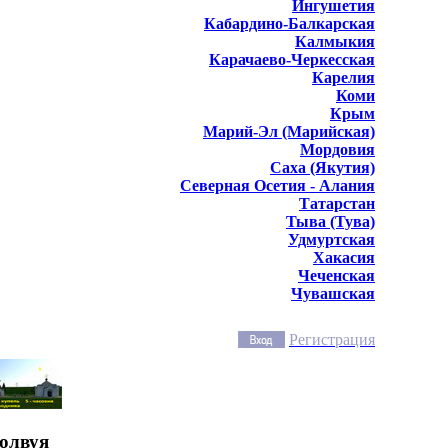
Ингушетия
Кабардино-Балкарская
Калмыкия
Карачаево-Черкесская
Карелия
Коми
Крым
Марий-Эл (Марийская)
Мордовия
Саха (Якутия)
Северная Осетия - Алания
Татарстан
Тыва (Тува)
Удмуртская
Хакасия
Чеченская
Чувашская
Регистрация
Толвуя