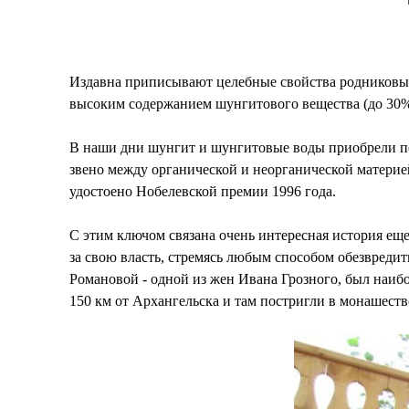
Издавна приписывают целебные свойства родниковым
высоким содержанием шунгитового вещества (до 30%
В наши дни шунгит и шунгитовые воды приобрели пои
звено между органической и неорганической материе
удостоено Нобелевской премии 1996 года.
С этим ключом связана очень интересная история еще
за свою власть, стремясь любым способом обезвреди
Романовой - одной из жен Ивана Грозного, был наиб
150 км от Архангельска и там постригли в монашест