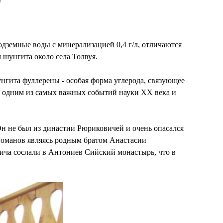
земные воды с минерализацией 0,4 г/л, отличаются
шунгита около села Толвуя.
гита фуллерены - особая форма углерода, cвязующее
о одним из самых важных событий науки XX века и
Он не был из династии Рюриковичей и очень опасался
Романов являясь родным братом Анастасии
ича сослали в Антониев Сийский монастырь, что в