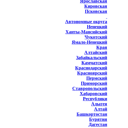
Ярославская
Кировская
Псковская
Автономные округа
Ненецкий
Ханты-Мансийский
Чукотский
Ямало-Ненецкий
Края
Алтайский
Забайкальский
Камчатский
Краснодарский
Красноярский
Пермский
Приморский
Ставропольский
Хабаровский
Республики
Адыгея
Алтай
Башкортостан
Бурятия
Дагестан