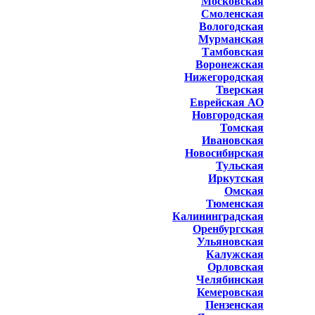
Московская
Смоленская
Вологодская
Мурманская
Тамбовская
Воронежская
Нижегородская
Тверская
Еврейская АО
Новгородская
Томская
Ивановская
Новосибирская
Тульская
Иркутская
Омская
Тюменская
Калининградская
Оренбургская
Ульяновская
Калужская
Орловская
Челябинская
Кемеровская
Пензенская