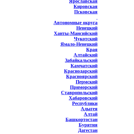
Ярославская
Кировская
Псковская
Автономные округа
Ненецкий
Ханты-Мансийский
Чукотский
Ямало-Ненецкий
Края
Алтайский
Забайкальский
Камчатский
Краснодарский
Красноярский
Пермский
Приморский
Ставропольский
Хабаровский
Республики
Адыгея
Алтай
Башкортостан
Бурятия
Дагестан