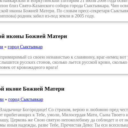
ывкарский и Воркутинский Питирим 21 июля 2008 года освяти
чпон близ Свято-Казанского собора города Сыктывкара. Чин ос
ской иконы Божией Матери. По словам пресс-секретаря Сыктыв
ппова) родник забил из-под земли в 2005 году.
кой иконы Божией Матери
ми
»
город Сыктывкар
римиримый со своею ненавистью к славянину, враг-немец вот у
слышится русских стонов, сколько льется русской крови, сколько
ловек от кровожадного врага!
ой иконе Божией Матери
ми
»
город Сыктывкар
ладычице Богородице! Со страхом, верою и любовию пред чес
от прибегающих к Тебе, умоли, Милосердая Мати, Сына Твоего и
ашу, Церковь же Свою святую непоколебиму да соблюдет и от не
мы иныя надежды, разве Тебе, Пречистая Дево: Ты еси всесиль