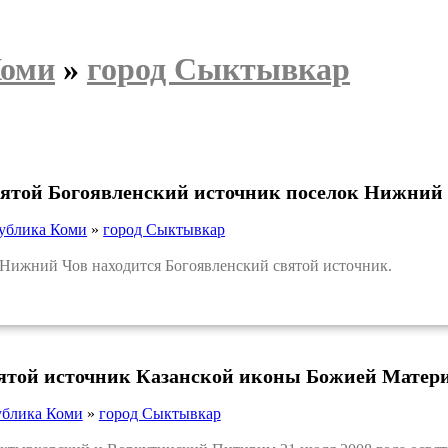
Коми
»
город Сыктывкар
вятой Богоявленский источник поселок Нижний
ублика Коми
»
город Сыктывкар
ижний Чов находится Богоявленский святой источник.
вятой источник Казанской иконы Божией Матер
ублика Коми
»
город Сыктывкар