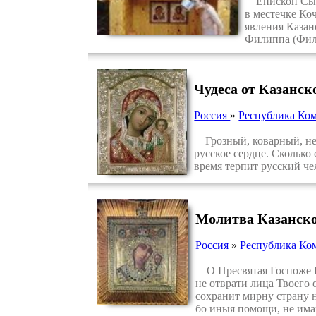
Епископ Сыкт
в местечке Ко
явления Казан
Филиппа (Фили
Чудеса от Казанс
Россия
»
Республика Ко
Грозный, коварный, неп
русское сердце. Сколько 
время терпит русский че
Молитва Казанск
Россия
»
Республика Ко
О Пресвятая Госпоже В
не отврати лица Твоего 
сохранит мирну страну н
бо иныя помощи, не има