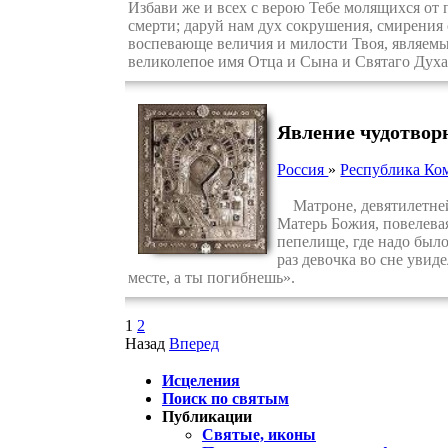
Избави же и всех с верою Тебе молящихся от п
смерти; даруй нам дух сокрушения, смирения
воспевающе величия и милости Твоя, являемы
великолепое имя Отца и Сына и Святаго Духа
Явление чудотвор
Россия
»
Республика Ко
Матроне, девятилетней 
Матерь Божия, повелевая
пепелище, где надо было
раз девочка во сне увид
месте, а ты погибнешь».
1
2
Назад
Вперед
Исцеления
Поиск по святым
Публикации
Святые, иконы