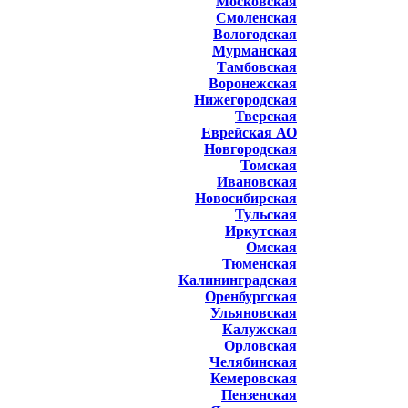
Московская
Смоленская
Вологодская
Мурманская
Тамбовская
Воронежская
Нижегородская
Тверская
Еврейская АО
Новгородская
Томская
Ивановская
Новосибирская
Тульская
Иркутская
Омская
Тюменская
Калининградская
Оренбургская
Ульяновская
Калужская
Орловская
Челябинская
Кемеровская
Пензенская