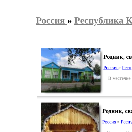
Россия
»
Республика 
Родник, с
Россия
»
Респ
В местечке Н
Родник, с
Россия
»
Респ