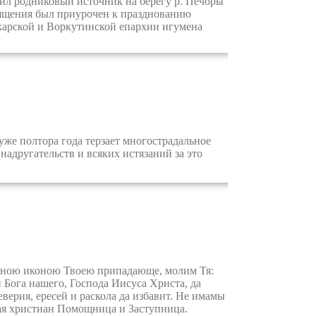
л родниковый источник на берегу р. Печоры
вящения был приурочен к празднованию
карской и Воркутинской епархии игумена
же полтора года терзает многострадальное
 надругательств и всяких истязаний за это
тною иконою Твоею припадающе, молим Тя:
 Бога нашего, Господа Иисуса Христа, да
верия, ересей и раскола да избавит. Не имамы
ная христиан Помощница и Заступница.