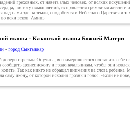
адений греховных, от навета злых человек, от всяких искушений
 сердца, чистоту помышлений, исправления греховныя жизни и о
я над нами зде на земли, сподобимся и Небеснаго Царствия и та
 во веки веков. Аминь.
ной иконы - Казанской иконы Божией Матери
ми
»
город Сыктывкар
дочери стрельца Онучина, вознамерившегося поставить себе но
 сообщить архиепископу и градоначальникам, чтобы они извлекли
 копать. Так как никто не обращал внимания на слова ребенка, 
ела саму икону, от которой исходил грозный голос: «Если не пов