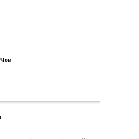
 Чов
и