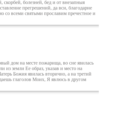
, скорбей, болезней, бед и от внезапныя
ставление прегрешений, да вси, благодарне
мо со всеми святыми прославим пречестное и
вый дом на месте пожарища, во сне явилась
 из земли Ее образ, указав и место на
Матерь Божия явилась вторично, а на третий
едаешь глаголов Моих, Я явлюсь в другом