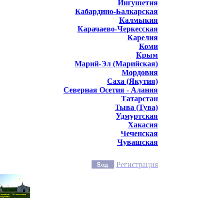
Ингушетия
Кабардино-Балкарская
Калмыкия
Карачаево-Черкесская
Карелия
Коми
Крым
Марий-Эл (Марийская)
Мордовия
Саха (Якутия)
Северная Осетия - Алания
Татарстан
Тыва (Тува)
Удмуртская
Хакасия
Чеченская
Чувашская
Регистрация