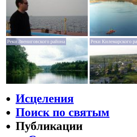
Реки Звениговского района
Реки Килемарского р
Исцеления
Поиск по святым
Публикации