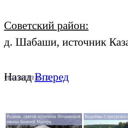
Советский район:
д. Шабаши, источник Каз
Назад
Вперед
1
2
3
4
5
6
7
8
9
10
...
15
Родник, святой источник Почаевской
Водоёмы Сернурского
иконы Божией Матери