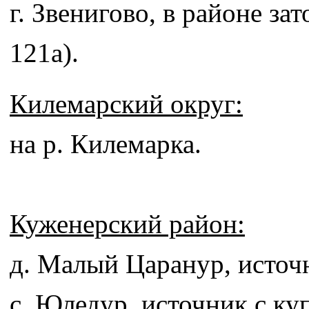
г. Звенигово, в районе зат
121а).
Килемарский округ:
на р. Килемарка.
Куженерский район:
д. Малый Царанур, источ
с. Юледур, источник с ку