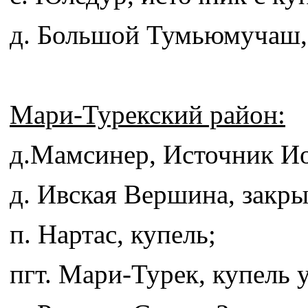
д. Большой Тумьюмучаш, 
Мари-Турекский район:
д.Мамсинер, Источник Ио
д. Ивская Вершина, закры
п. Нартас, купель;
пгт. Мари-Турек, купель у