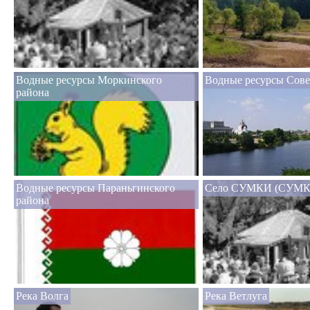
Водные ресурсы Моркинского
Водные ресурсы Сове
района
Водные ресурсы Параньгинского
Село СУМКИ (СУМК
района
Река Волга
Река Ветлуга