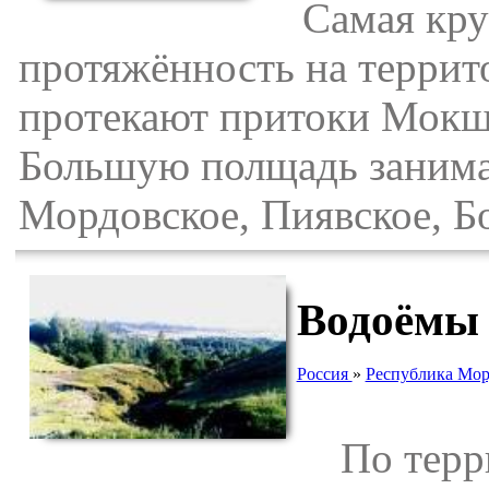
Самая крупн
протяжённость на террит
протекают притоки Мокш
Большую полщадь занима
Мордовское, Пиявское, Б
Водоёмы 
Россия
»
Республика Мо
По террит