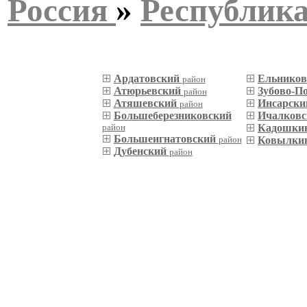
Россия
»
Республик
Ардатовский
Ельнико
район
Атюрьевский
Зубово-П
район
Атяшевский
Инсарск
район
Большеберезниковский
Ичалков
район
Кадошки
Большеигнатовский
район
Ковылки
Дубенский
район