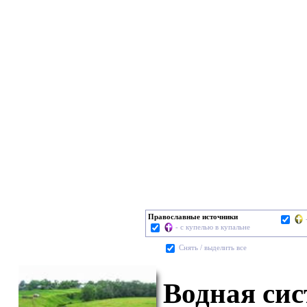
Православные источники
- с купелью в купальне
Cнять / выделить все
Водная сис