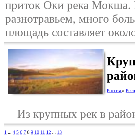
приток Оки река Мокша.
разнотравьем, много бол
площадь составляет около
Круп
райо
Россия
»
Рес
Из крупных рек в район
1
...
4
5
6
7
8
9
10
11
12
...
13