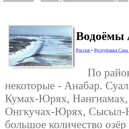
Водоёмы 
Россия
»
Республика Саха 
По району
некоторые - Анабар. Суа
Кумах-Юрях, Нангнамах, 
Онгкучах-Юрях, Сысыл-Ю
большое количество озёр