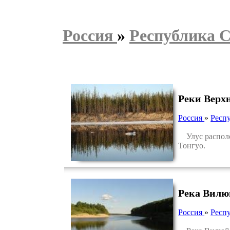
Россия
»
Республика С
Реки Верх
Россия
»
Респу
Улус располож
Тонгуо.
Река Вилю
Россия
»
Респу