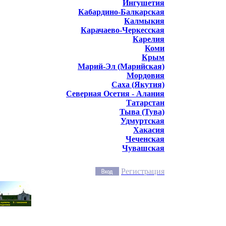
Ингушетия
Кабардино-Балкарская
Калмыкия
Карачаево-Черкесская
Карелия
Коми
Крым
Марий-Эл (Марийская)
Мордовия
Саха (Якутия)
Северная Осетия - Алания
Татарстан
Тыва (Тува)
Удмуртская
Хакасия
Чеченская
Чувашская
Регистрация