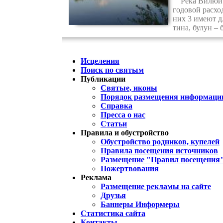
Река Вилюй – 
годовой расхо
них 3 имеют д
тина, булун –
Исцеления
Поиск по святым
Публикации
Святые, иконы
Порядок размещения информации
Справка
Пресса о нас
Статьи
Правила и обустройство
Обустройство родников, купелей
Правила посещения источников
Размещение "Правил посещения
Пожертвования
Реклама
Размещение рекламы на сайте
Друзья
Баннеры Информеры
Статистика сайта
Контакты