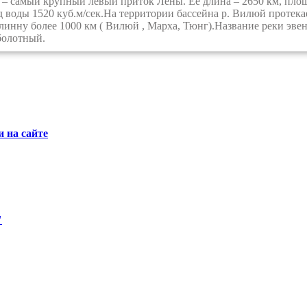
самый крупный левый приток Лены. Её длина – 2650 км, площа
д воды 1520 куб.м/сек.На территории бассейна р. Вилюй протекае
линну более 1000 км ( Вилюй , Марха, Тюнг).Название реки эвен
 болотный.
 на сайте
"