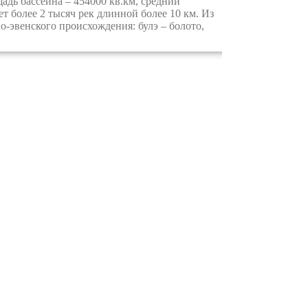
дь бассейна – 454000 кв.км, средний
т более 2 тысяч рек длинной более 10 км. Из
о-эвенского происхождения: булэ – болото,