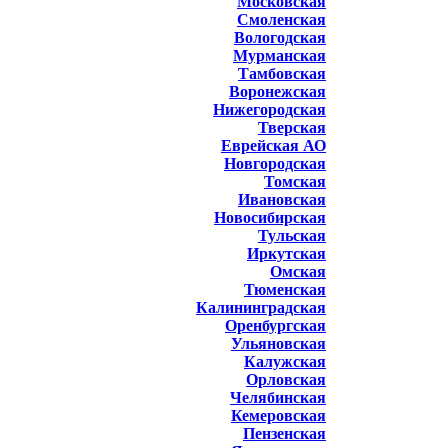
Московская
Смоленская
Вологодская
Мурманская
Тамбовская
Воронежская
Нижегородская
Тверская
Еврейская АО
Новгородская
Томская
Ивановская
Новосибирская
Тульская
Иркутская
Омская
Тюменская
Калининградская
Оренбургская
Ульяновская
Калужская
Орловская
Челябинская
Кемеровская
Пензенская