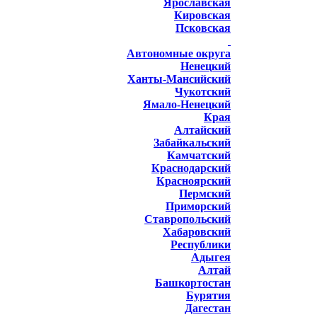
Ярославская
Кировская
Псковская
Автономные округа
Ненецкий
Ханты-Мансийский
Чукотский
Ямало-Ненецкий
Края
Алтайский
Забайкальский
Камчатский
Краснодарский
Красноярский
Пермский
Приморский
Ставропольский
Хабаровский
Республики
Адыгея
Алтай
Башкортостан
Бурятия
Дагестан