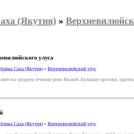
аха (Якутия)
»
Верхневилюйск
невилюйского улуса
блика Саха (Якутия)
»
Верхневилюйский улус
ен на среднем течении реки Вилюй. Большие притоки, протек
й
блика Саха (Якутия)
»
Верхневилюйский улус