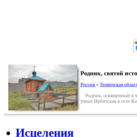
П
Родник, святой ист
Россия
»
Тюменская облас
Родник, освященный в чес
улице Ирбитская в селе К
Исцеления