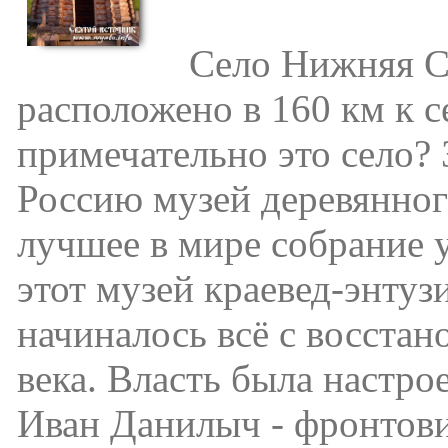
Село Нижняя Син
расположено в 160 км к с
примечательно это село? 
Россию музей деревянного
лучшее в мире собрание 
этот музей краевед-энту
начиналось всё с восста
века. Власть была настро
Иван Данилыч - фронтови