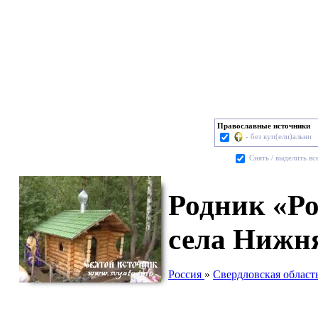
Православные источники
- без куп(ели)альни
Cнять / выделить вс
Родник «Ро
села Нижн
Россия
»
Свердловская област