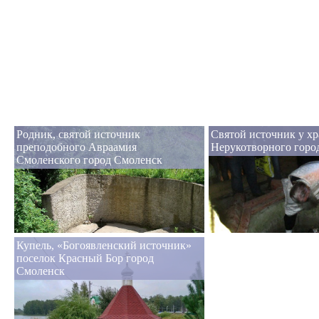
Родник, святой источник
Святой источник у хр
преподобного Авраамия
Нерукотворного горо
Смоленского город Смоленск
Купель, «Богоявленский источник»
поселок Красный Бор город
Смоленск