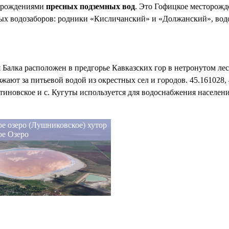
торождениями
пресных подземных вод
. Это Гофицкое месторожд
вых водозаборов: родники «Кисличанский» и «Должанский», водо
 Балка расположен в предгорье Кавказских гор в нетронутом ле
ают за питьевой водой из окрестных сел и городов. 45.161028,
тиновское и с. Кугуты используется для водоснабжения населен
е озеро (Лушниковское) хутор
ое Озеро