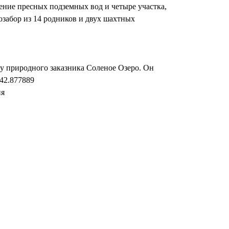
ение пресных подземных вод и четыре участка,
забор из 14 родников и двух шахтных
су природного заказника Соленое Озеро. Он
 42.877889
ия