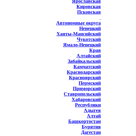
Ярославская
Кировская
Псковская
Автономные округа
Ненецкий
Ханты-Мансийский
Чукотский
Ямало-Ненецкий
Края
Алтайский
Забайкальский
Камчатский
Краснодарский
Красноярский
Пермский
Приморский
Ставропольский
Хабаровский
Республики
Адыгея
Алтай
Башкортостан
Бурятия
Дагестан