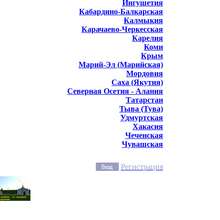
Ингушетия
Кабардино-Балкарская
Калмыкия
Карачаево-Черкесская
Карелия
Коми
Крым
Марий-Эл (Марийская)
Мордовия
Саха (Якутия)
Северная Осетия - Алания
Татарстан
Тыва (Тува)
Удмуртская
Хакасия
Чеченская
Чувашская
Регистрация