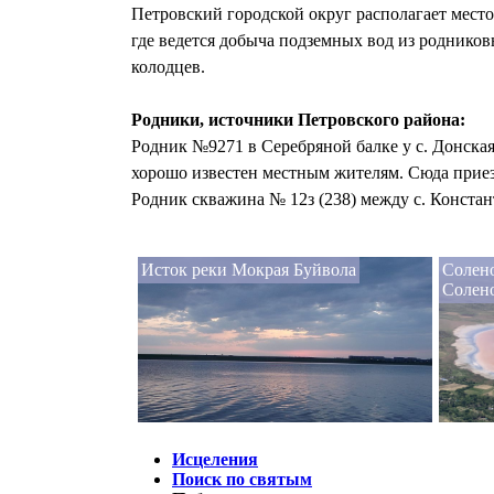
Петровский городской округ располагает мес
где ведется добыча подземных вод из роднико
колодцев.
Родники, источники Петровского района:
Родник №9271 в Серебряной балке у с. Донская
хорошо известен местным жителям. Сюда приезж
Родник скважина № 12з (238) между с. Констан
Исток реки Мокрая Буйвола
Солено
Солен
Исцеления
Поиск по святым