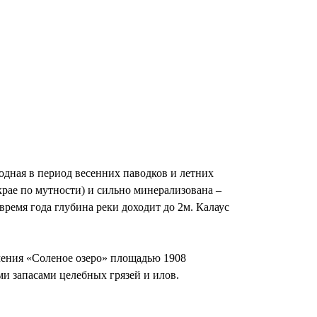
водная в период весенних паводков и летних
крае по мутности) и сильно минерализована –
е время года глубина реки доходит до 2м. Калаус
чения «Соленое озеро» площадью 1908
и запасами целебных грязей и илов.