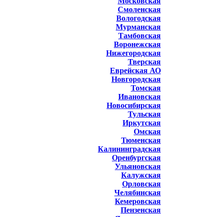
Московская
Смоленская
Вологодская
Мурманская
Тамбовская
Воронежская
Нижегородская
Тверская
Еврейская АО
Новгородская
Томская
Ивановская
Новосибирская
Тульская
Иркутская
Омская
Тюменская
Калининградская
Оренбургская
Ульяновская
Калужская
Орловская
Челябинская
Кемеровская
Пензенская