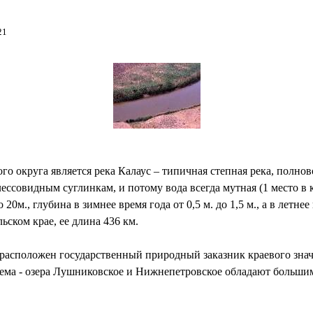
21
го округа является река Калаус – типичная степная река, полно
ессовидным суглинкам, и потому вода всегда мутная (1 место в 
 20м., глубина в зимнее время года от 0,5 м. до 1,5 м., а в летне
ьском крае, ее длина 436 км.
 расположен государственный природный заказник краевого зна
оема - озера Лушниковское и Нижнепетровское обладают большим