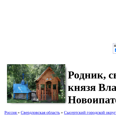
П
Родник, с
князя Вл
Новоипат
Россия
»
Свердловская область
»
Сысертский городской округ