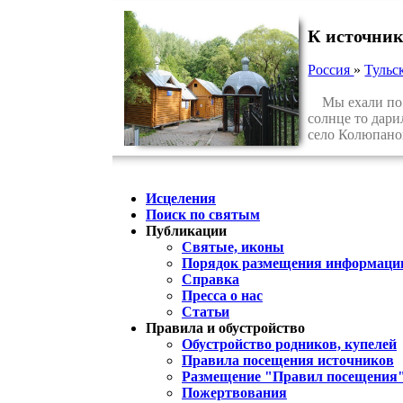
К источни
Россия
»
Тульс
Мы ехали по у
солнце то дари
село Колюпано
Исцеления
Поиск по святым
Публикации
Святые, иконы
Порядок размещения информации
Справка
Пресса о нас
Статьи
Правила и обустройство
Обустройство родников, купелей
Правила посещения источников
Размещение "Правил посещения
Пожертвования