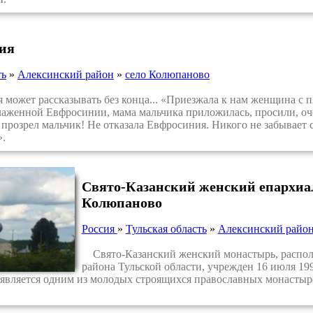
ия
ть
»
Алексинский район
»
село Колюпаново
жет рассказывать без конца... «Приезжала к нам женщина с п
аженной Евфросинии, мама мальчика приложилась, просили, оч
 прозрел мальчик! Не отказала Евфросиния. Никого не забывает св
».
Свято-Казанский женский епархиа
Колюпаново
Россия
»
Тульская область
»
Алексинский райо
Свято-Казанский женский монастырь, распол
района Тульской области, учрежден 16 июля 19
 является одним из молодых строящихся православных монастыр