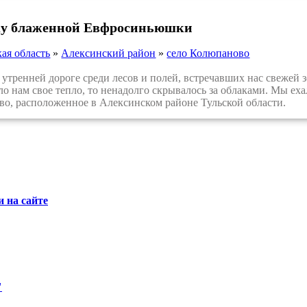
ку блаженной Евфросиньюшки
кая область
»
Алексинский район
»
село Колюпаново
тренней дороге среди лесов и полей, встречавших нас свежей 
ло нам свое тепло, то ненадолго скрывалось за облаками. Мы ех
во, расположенное в Алексинском районе Тульской области.
 на сайте
"