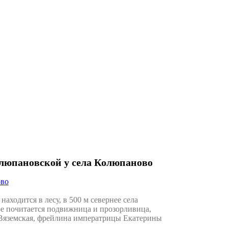
олюпановской у села Колюпаново
ово
одится в лесу, в 500 м севернее села
е почитается подвижница и прозорливица,
 Вяземская, фрейлина императрицы Екатерины