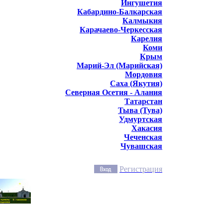
Ингушетия
Кабардино-Балкарская
Калмыкия
Карачаево-Черкесская
Карелия
Коми
Крым
Марий-Эл (Марийская)
Мордовия
Саха (Якутия)
Северная Осетия - Алания
Татарстан
Тыва (Тува)
Удмуртская
Хакасия
Чеченская
Чувашская
Регистрация