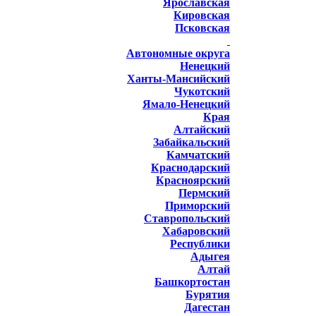
Ярославская
Кировская
Псковская
Автономные округа
Ненецкий
Ханты-Мансийский
Чукотский
Ямало-Ненецкий
Края
Алтайский
Забайкальский
Камчатский
Краснодарский
Красноярский
Пермский
Приморский
Ставропольский
Хабаровский
Республики
Адыгея
Алтай
Башкортостан
Бурятия
Дагестан