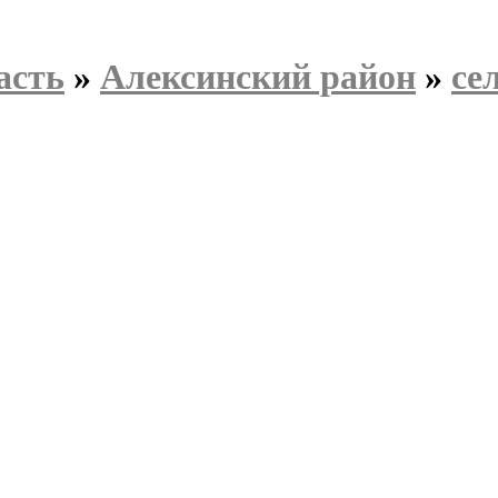
асть
»
Алексинский район
»
се