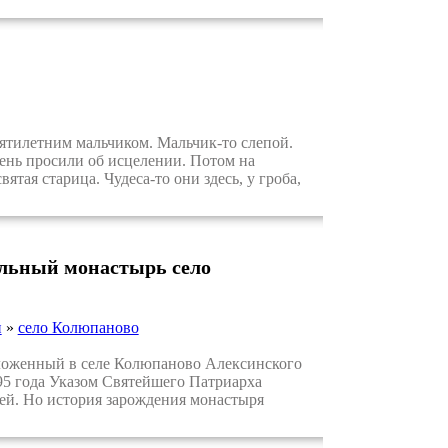
ятилетним мальчиком. Мальчик-то слепой.
ень просили об исцелении. Потом на
ятая старица. Чудеса-то они здесь, у гроба,
льный монастырь село
н
»
село Колюпаново
оженный в селе Колюпаново Алексинского
95 года Указом Святейшего Патриарха
ей. Но история зарождения монастыря