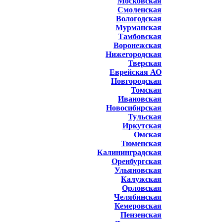
Московская
Смоленская
Вологодская
Мурманская
Тамбовская
Воронежская
Нижегородская
Тверская
Еврейская АО
Новгородская
Томская
Ивановская
Новосибирская
Тульская
Иркутская
Омская
Тюменская
Калининградская
Оренбургская
Ульяновская
Калужская
Орловская
Челябинская
Кемеровская
Пензенская