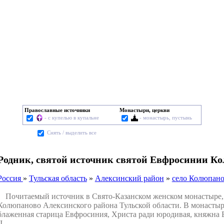
Православные источники
Монастыри, церкви
- с купелью в купальне
- монастырь, пустынь
Cнять / выделить все
Родник, святой источник святой Евфросинии К
Россия
»
Тульская область
»
Алексинский район
»
село Колюпан
Почитаемый источник в Свято-Казанском женском монастыре, нах
Колюпаново Алексинского района Тульской области. В монастыр
блаженная старица Евфросиния, Христа ради юродивая, княжна
I.