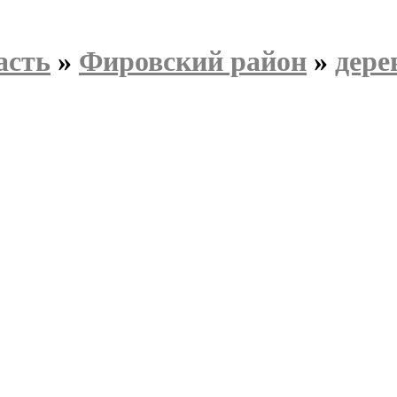
асть
»
Фировский район
»
дере