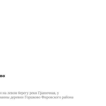
во
на левом берегу реки Граничная, у
окраины деревни Горшково Фировского района