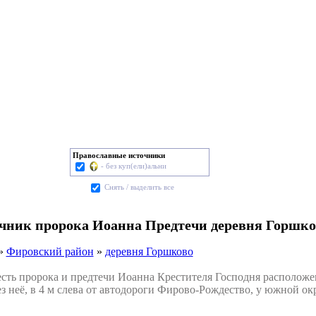
Православные источники
- без куп(ели)альни
Cнять / выделить все
очник пророка Иоанна Предтечи деревня Горшко
»
Фировский район
»
деревня Горшково
ь пророка и предтечи Иоанна Крестителя Господня расположен 
з неё, в 4 м слева от автодороги Фирово-Рождество, у южной 