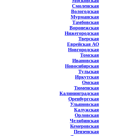
Московская
Смоленская
Вологодская
Мурманская
Тамбовская
Воронежская
Нижегородская
Тверская
Еврейская АО
Новгородская
Томская
Ивановская
Новосибирская
Тульская
Иркутская
Омская
Тюменская
Калининградская
Оренбургская
Ульяновская
Калужская
Орловская
Челябинская
Кемеровская
Пензенская