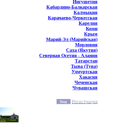
Ингушетия
Кабардино-Балкарская
Калмыкия
Карачаево-Черкесская
Карелия
Коми
Крым
Марий-Эл (Марийская)
Мордовия
Саха (Якутия)
Северная Осетия - Алания
Татарстан
Тыва (Тува)
Удмуртская
Хакасия
Чеченская
Чувашская
Регистрация