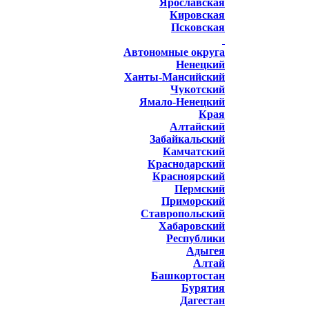
Ярославская
Кировская
Псковская
Автономные округа
Ненецкий
Ханты-Мансийский
Чукотский
Ямало-Ненецкий
Края
Алтайский
Забайкальский
Камчатский
Краснодарский
Красноярский
Пермский
Приморский
Ставропольский
Хабаровский
Республики
Адыгея
Алтай
Башкортостан
Бурятия
Дагестан