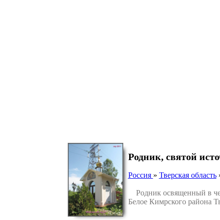
Родник, святой ис
Россия
»
Тверская область
Родник освященный в чес
Белое Кимрского района Тв