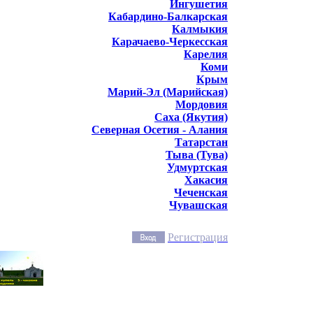
Ингушетия
Кабардино-Балкарская
Калмыкия
Карачаево-Черкесская
Карелия
Коми
Крым
Марий-Эл (Марийская)
Мордовия
Саха (Якутия)
Северная Осетия - Алания
Татарстан
Тыва (Тува)
Удмуртская
Хакасия
Чеченская
Чувашская
Регистрация