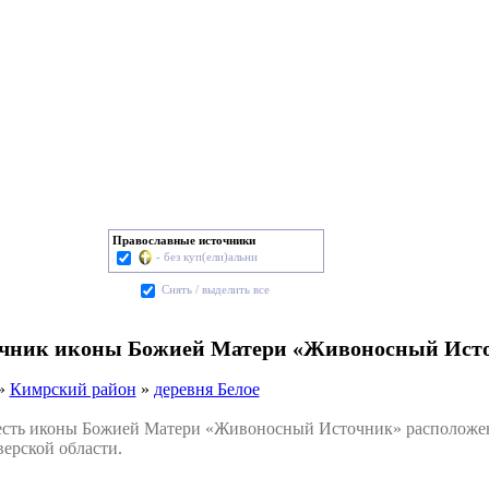
Православные источники
- без куп(ели)альни
Cнять / выделить все
точник иконы Божией Матери «Живоносный Исто
»
Кимрский район
»
деревня Белое
ть иконы Божией Матери «Живоносный Источник» расположен 
ерской области.