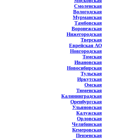
Московская
Смоленская
Вологодская
Мурманская
Тамбовская
Воронежская
Нижегородская
Тверская
Еврейская АО
Новгородская
Томская
Ивановская
Новосибирская
Тульская
Иркутская
Омская
Тюменская
Калининградская
Оренбургская
Ульяновская
Калужская
Орловская
Челябинская
Кемеровская
Пензенская