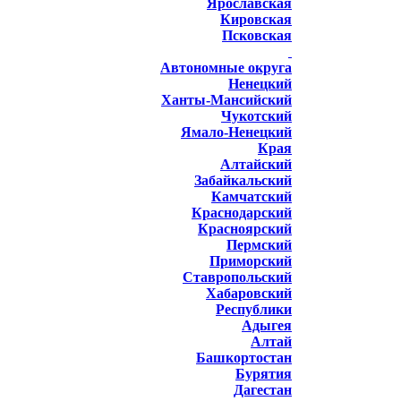
Ярославская
Кировская
Псковская
Автономные округа
Ненецкий
Ханты-Мансийский
Чукотский
Ямало-Ненецкий
Края
Алтайский
Забайкальский
Камчатский
Краснодарский
Красноярский
Пермский
Приморский
Ставропольский
Хабаровский
Республики
Адыгея
Алтай
Башкортостан
Бурятия
Дагестан