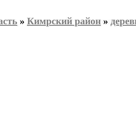
асть
»
Кимрский район
»
дерев