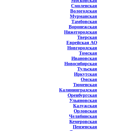
Московская
Смоленская
Вологодская
Мурманская
Тамбовская
Воронежская
Нижегородская
Тверская
Еврейская АО
Новгородская
Томская
Ивановская
Новосибирская
Тульская
Иркутская
Омская
Тюменская
Калининградская
Оренбургская
Ульяновская
Калужская
Орловская
Челябинская
Кемеровская
Пензенская