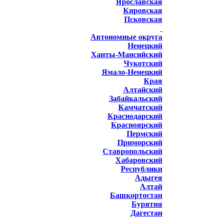
Ярославская
Кировская
Псковская
Автономные округа
Ненецкий
Ханты-Мансийский
Чукотский
Ямало-Ненецкий
Края
Алтайский
Забайкальский
Камчатский
Краснодарский
Красноярский
Пермский
Приморский
Ставропольский
Хабаровский
Республики
Адыгея
Алтай
Башкортостан
Бурятия
Дагестан