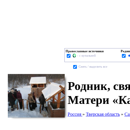
Православные источники
Родни
- с купальней
Cнять / выделить все
Родник, св
Матери «Ка
Россия
»
Тверская область
»
Са