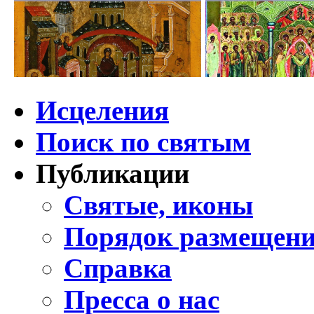
Исцеления
Поиск по святым
Публикации
Святые, иконы
Порядок размещени
Справка
Пресса о нас