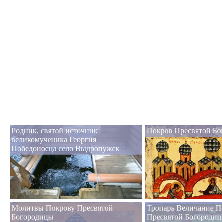
Родник, святой источник
Покров Пресвятой Б
великомученика Георгия
Победоносца село Выдропужск
Молитвы Покрову Пресвятой
Тропарь Величание П
Богородицы
Пресвятой Богороди