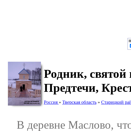
П
Родник, святой
Предтечи, Крес
Россия
»
Тверская область
»
Старицкий ра
В деревне Маслово, что 