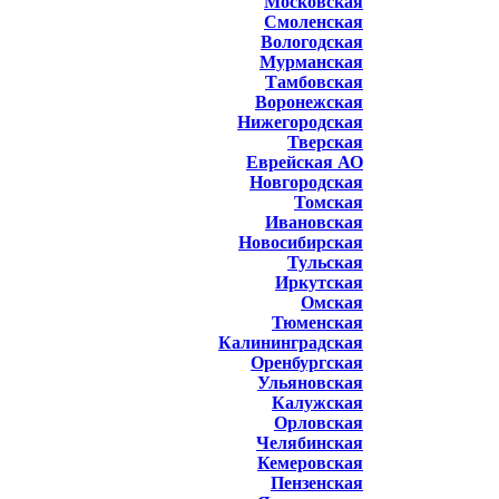
Московская
Смоленская
Вологодская
Мурманская
Тамбовская
Воронежская
Нижегородская
Тверская
Еврейская АО
Новгородская
Томская
Ивановская
Новосибирская
Тульская
Иркутская
Омская
Тюменская
Калининградская
Оренбургская
Ульяновская
Калужская
Орловская
Челябинская
Кемеровская
Пензенская