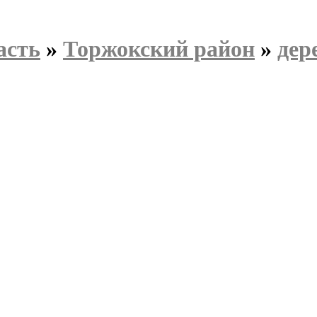
асть
»
Торжокский район
»
дер