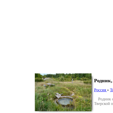
Родник,
Россия
»
Т
Родник ос
Тверской о