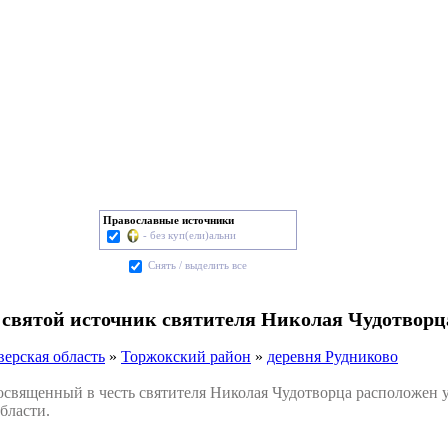
Православные источники
- без куп(ели)альни
Cнять / выделить все
 святой источник святителя Николая Чудотворц
верская область
»
Торжокский район
»
деревня Рудниково
вященный в честь святителя Николая Чудотворца расположен у
бласти.