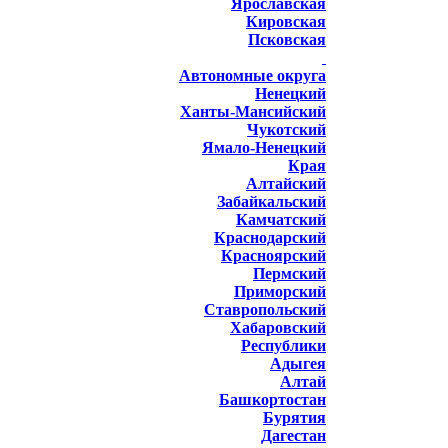
Ярославская
Кировская
Псковская
Автономные округа
Ненецкий
Ханты-Мансийский
Чукотский
Ямало-Ненецкий
Края
Алтайский
Забайкальский
Камчатский
Краснодарский
Красноярский
Пермский
Приморский
Ставропольский
Хабаровский
Республики
Адыгея
Алтай
Башкортостан
Бурятия
Дагестан