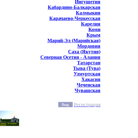
Ингушетия
Кабардино-Балкарская
Калмыкия
Карачаево-Черкесская
Карелия
Коми
Крым
Марий-Эл (Марийская)
Мордовия
Саха (Якутия)
Северная Осетия - Алания
Татарстан
Тыва (Тува)
Удмуртская
Хакасия
Чеченская
Чувашская
Регистрация