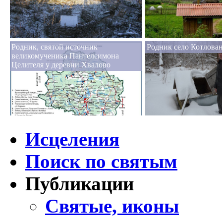
Родник, святой источник
Родник село Котлова
великомученика Пантелеимона
Целителя у деревни Хвалово
Исцеления
Поиск по святым
Публикации
Святые, иконы