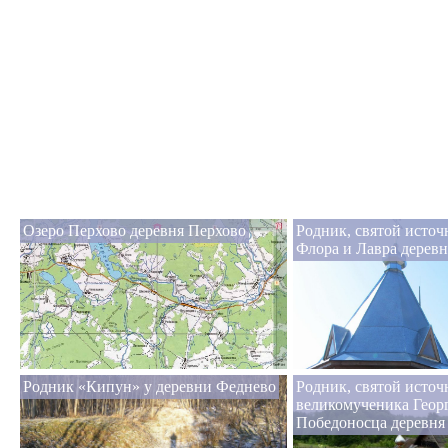
Озеро Перхово деревня Перхово
Родник, святой исто
Флора и Лавра дерев
Родник «Кипун» у деревни Феднево
Родник, святой источ
великомученика Геор
Победоносца деревня