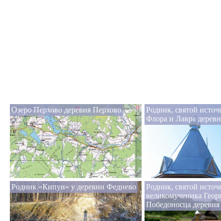
Озеро Перхово деревня Перхово
Родник, святой исто
Флора и Лавра дерев
Родник «Кипун» у деревни Феднево
Родник, святой источ
великомученика Геор
Победоносца деревня