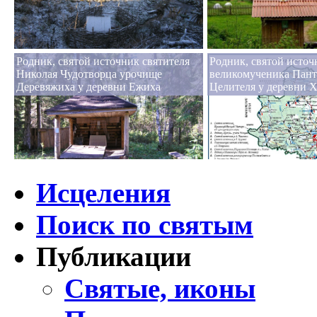
Родник, святой источник святителя
Родник, святой источ
Николая Чудотворца урочище
великомученика Пан
Деревяжиха у деревни Ежиха
Целителя у деревни 
Исцеления
Поиск по святым
Публикации
Святые, иконы