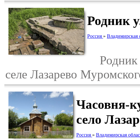
Родник у
Россия
»
Владимирская 
Родник р
селе Лазарево Муромског
Часовня-к
село Лазар
Россия
»
Владимирская облас