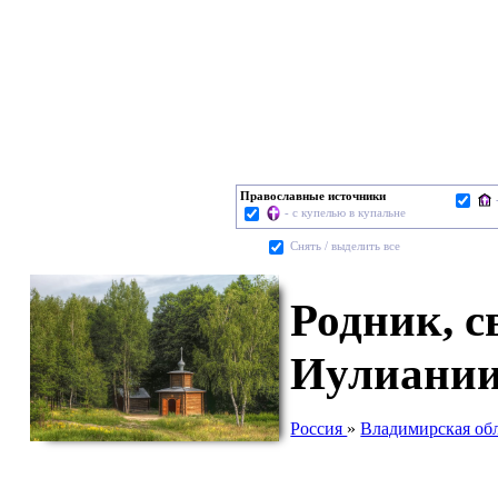
Православные источники
- с купелью в купальне
Cнять / выделить все
Родник, с
Иулиании
Россия
»
Владимирская об