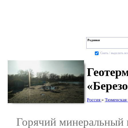
Родники
Cнять / выделить вс
Геотер
«Березо
Россия
»
Тюменская 
Горячий минеральный ис