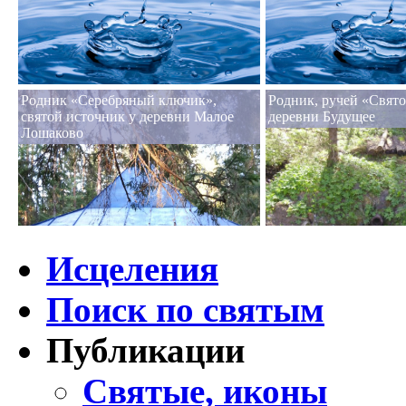
Родник «Серебряный ключик»,
Родник, ручей «Свято
святой источник у деревни Малое
деревни Будущее
Лошаково
Исцеления
Поиск по святым
Публикации
Святые, иконы