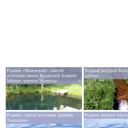
Родник «Мшенский», святой
Водные ресурсы Боло
источник иконы Казанской Божией
района
Матери деревня Мшенцы
Родник, святой источник деревня
Родник деревня Миха
Лыкошино