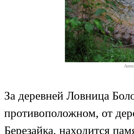
Авт
За деревней Ловница Боло
противоположном, от дер
Березайка, находится па