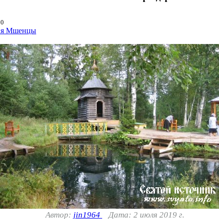
00
ня Мшенцы
Автор:
jin1964
Дата: 2 июля 2019 г.