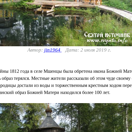
Автор:
jin1964
Дата: 2 июля 2019 г.
йны 1812 года в селе Мшенцы была обретена икона Божией Матер
 образ терялся. Местные жители рассказали об этом чуде своему
родицы достали из воды и торжественным крестным ходом пер
анский образ Божией Матери находился более 100 лет.