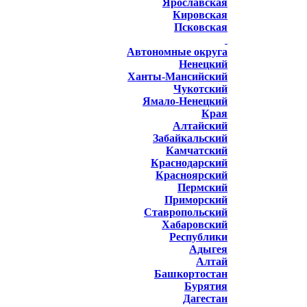
Ярославская
Кировская
Псковская
Автономные округа
Ненецкий
Ханты-Мансийский
Чукотский
Ямало-Ненецкий
Края
Алтайский
Забайкальский
Камчатский
Краснодарский
Красноярский
Пермский
Приморский
Ставропольский
Хабаровский
Республики
Адыгея
Алтай
Башкортостан
Бурятия
Дагестан