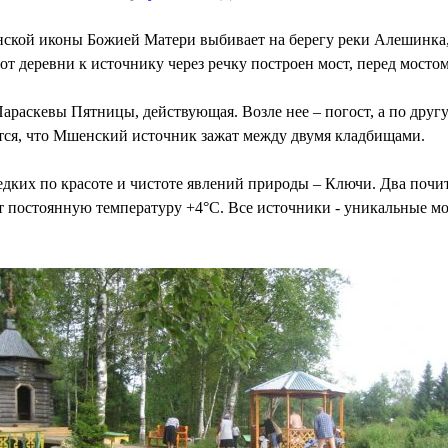
ской иконы Божией Матери выбивает на берегу реки Алешинка,
от деревни к источнику через речку построен мост, перед мосто
Параскевы Пятницы, действующая. Возле нее – погост, а по дру
тся, что Мшенский источник зажат между двумя кладбищами.
едких по красоте и чистоте явлений природы – Ключи. Два поч
ет постоянную температуру +4°C. Все источники - уникальные 