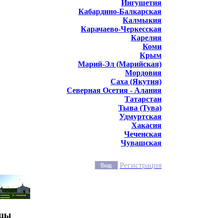
Ингушетия
Кабардино-Балкарская
Калмыкия
Карачаево-Черкесская
Карелия
Коми
Крым
Марий-Эл (Марийская)
Мордовия
Саха (Якутия)
Северная Осетия - Алания
Татарстан
Тыва (Тува)
Удмуртская
Хакасия
Чеченская
Чувашская
Регистрация
нцы