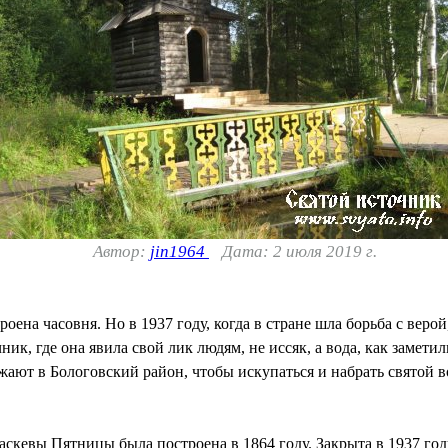
Автор:
jin1964
Дата: 2 июля 2019 г.
роена часовня. Но в 1937 году, когда в стране шла борьба с вер
ик, где она явила свой лик людям, не иссяк, а вода, как замети
ают в Бологовский район, чтобы искупаться и набрать святой в
кевы Пятницы была построена в 1864 году. Закрыта в 1937 году.