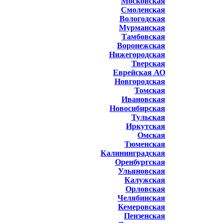
Московская
Смоленская
Вологодская
Мурманская
Тамбовская
Воронежская
Нижегородская
Тверская
Еврейская АО
Новгородская
Томская
Ивановская
Новосибирская
Тульская
Иркутская
Омская
Тюменская
Калининградская
Оренбургская
Ульяновская
Калужская
Орловская
Челябинская
Кемеровская
Пензенская