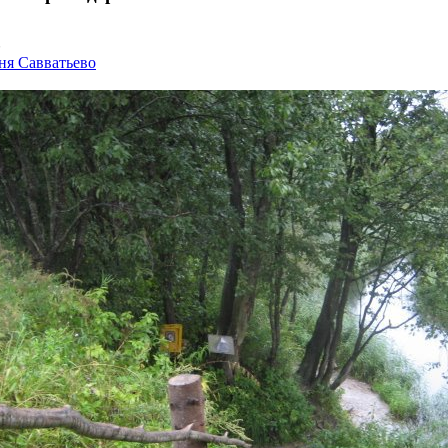
6
ня Савватьево