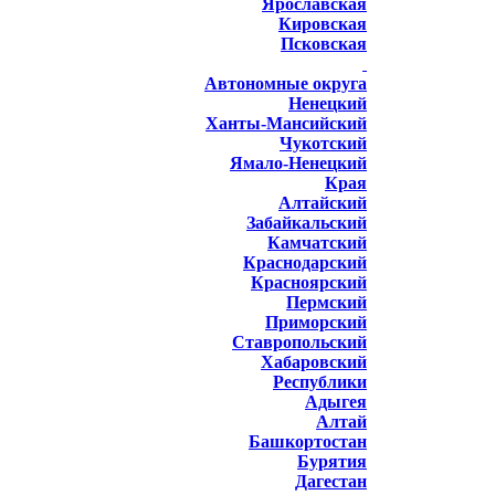
Ярославская
Кировская
Псковская
Автономные округа
Ненецкий
Ханты-Мансийский
Чукотский
Ямало-Ненецкий
Края
Алтайский
Забайкальский
Камчатский
Краснодарский
Красноярский
Пермский
Приморский
Ставропольский
Хабаровский
Республики
Адыгея
Алтай
Башкортостан
Бурятия
Дагестан