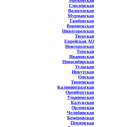
Московская
Смоленская
Вологодская
Мурманская
Тамбовская
Воронежская
Нижегородская
Тверская
Еврейская АО
Новгородская
Томская
Ивановская
Новосибирская
Тульская
Иркутская
Омская
Тюменская
Калининградская
Оренбургская
Ульяновская
Калужская
Орловская
Челябинская
Кемеровская
Пензенская