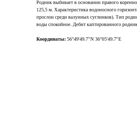
Родник выбивает в основании правого коренног
125,5 м. Характеристика водоносного горизонт
прослои среди валунных суглинков). Тип родни
воды спокойное. Дебит каптированного родника
Координаты:
56°49'49.7"N 36°05'49.7"E