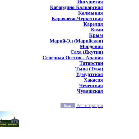
Ингушетия
Кабардино-Балкарская
Калмыкия
Карачаево-Черкесская
Карелия
Коми
Крым
Марий-Эл (Марийская)
Мордовия
Саха (Якутия)
Северная Осетия - Алания
Татарстан
Тыва (Тува)
Удмуртская
Хакасия
Чеченская
Чувашская
Регистрация