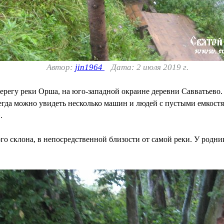
Автор:
jin1964
Дата: 2 июля 2019 г.
ерегу реки Орша, на юго-западной окраине деревни Савватьево.
сегда можно увидеть несколько машин и людей с пустыми емкост
.
го склона, в непосредственной близости от самой реки. У родник