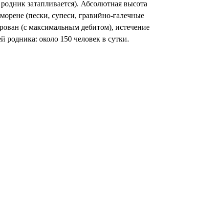
 родник затапливается). Абсолютная высота
 морене (пески, супеси, гравийно-галечные
ирован (с максимальным дебитом), истечение
й родника: около 150 человек в сутки.