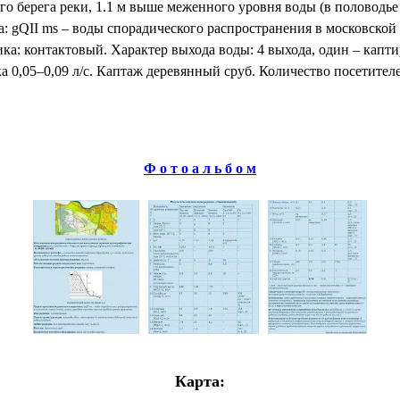
о берега реки, 1.1 м выше меженного уровня воды (в половодье
а: gQII ms – воды спорадического распространения в московской
ка: контактовый. Характер выхода воды: 4 выхода, один – капт
 0,05–0,09 л/с. Каптаж деревянный сруб. Количество посетителе
Ф о т о а л ь б о м
Карта: