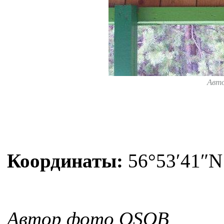
Авт
Координаты:
56°53′41″N
Автор фото OSOB