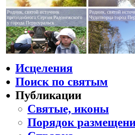
Родник, святой источник
Родник, святой исто
преподобного Сергия Радонежского
Чудотворца город Пе
у города Первоуральск
Исцеления
Поиск по святым
Публикации
Святые, иконы
Порядок размещени