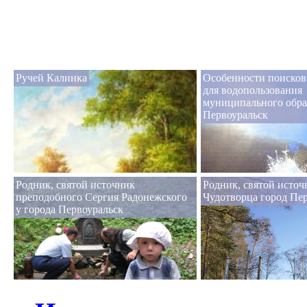
Ручей Калинка
Особенности поисков
для водопользования
муниципального обра
Первоуральск
Родник, святой источник
Родник, святой исто
преподобного Сергия Радонежского
Чудотворца город Пе
у города Первоуральск