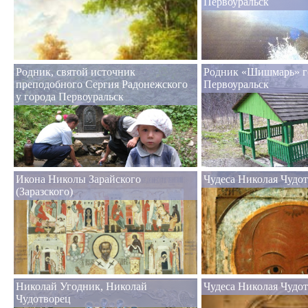
Первоуральск
Родник, святой источник
Родник «Шишмарь» г
преподобного Сергия Радонежского
Первоуральск
у города Первоуральск
Икона Николы Зарайского
Чудеса Николая Чудот
(Заразского)
Николай Угодник, Николай
Чудеса Николая Чудо
Чудотворец