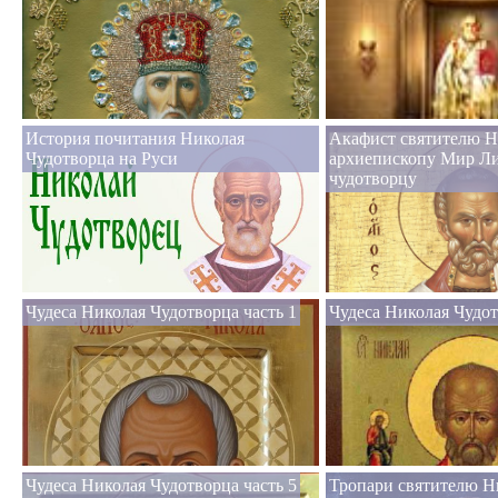
История почитания Николая
Акафист святителю Н
Чудотворца на Руси
архиепископу Мир Л
чудотворцу
Чудеса Николая Чудотворца часть 1
Чудеса Николая Чудот
Чудеса Николая Чудотворца часть 5
Тропари святителю Н