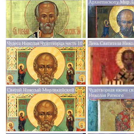
Архиепископу Мир Л
Чудеса Николая Чудотворца часть 10
День Святителя Нико
Святой Николай Мирликийский
Чудотворная икона св
Николая Ратного