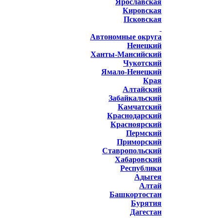
Ярославская
Кировская
Псковская
Автономные округа
Ненецкий
Ханты-Мансийский
Чукотский
Ямало-Ненецкий
Края
Алтайский
Забайкальский
Камчатский
Краснодарский
Красноярский
Пермский
Приморский
Ставропольский
Хабаровский
Республики
Адыгея
Алтай
Башкортостан
Бурятия
Дагестан