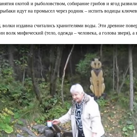
анятия охотой и рыболовством, собирание грибов и ягод развили
рыбаки идут на промысел через родник – испить водицы ключево
т, волки издавна считались хранителями воды. Эти древние пов
н волк мифический (тело, одежда – человека, а голова зверя), а