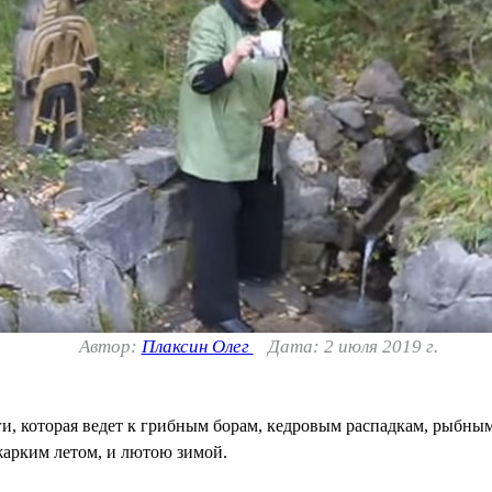
Автор:
Плаксин Олег
Дата: 2 июля 2019 г.
ги, которая ведет к грибным борам, кедровым распадкам, рыбны
жарким летом, и лютою зимой.