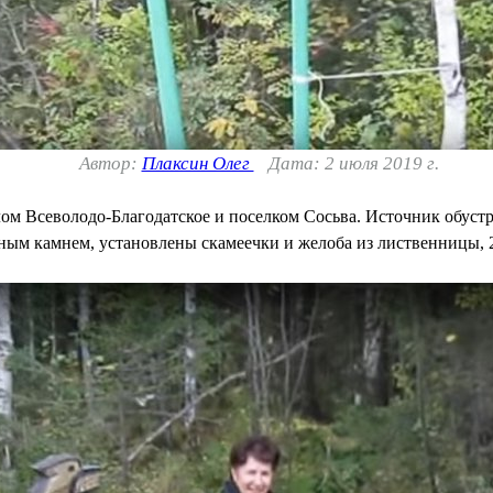
Автор:
Плаксин Олег
Дата: 2 июля 2019 г.
м Всеволодо-Благодатское и поселком Сосьва. Источник обустрое
м камнем, установлены скамеечки и желоба из лиственницы, 2 