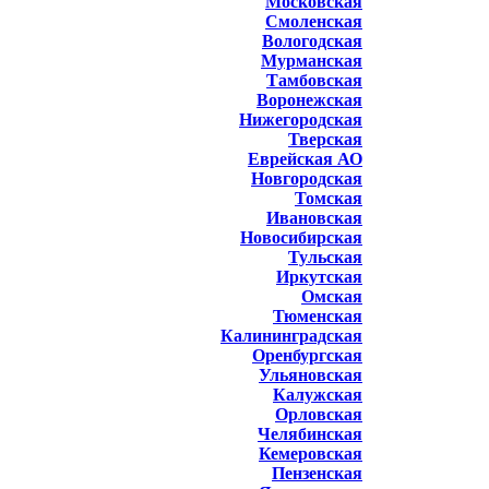
Московская
Смоленская
Вологодская
Мурманская
Тамбовская
Воронежская
Нижегородская
Тверская
Еврейская АО
Новгородская
Томская
Ивановская
Новосибирская
Тульская
Иркутская
Омская
Тюменская
Калининградская
Оренбургская
Ульяновская
Калужская
Орловская
Челябинская
Кемеровская
Пензенская