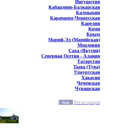
Ингушетия
Кабардино-Балкарская
Калмыкия
Карачаево-Черкесская
Карелия
Коми
Крым
Марий-Эл (Марийская)
Мордовия
Саха (Якутия)
Северная Осетия - Алания
Татарстан
Тыва (Тува)
Удмуртская
Хакасия
Чеченская
Чувашская
Регистрация