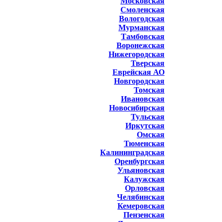
Московская
Смоленская
Вологодская
Мурманская
Тамбовская
Воронежская
Нижегородская
Тверская
Еврейская АО
Новгородская
Томская
Ивановская
Новосибирская
Тульская
Иркутская
Омская
Тюменская
Калининградская
Оренбургская
Ульяновская
Калужская
Орловская
Челябинская
Кемеровская
Пензенская