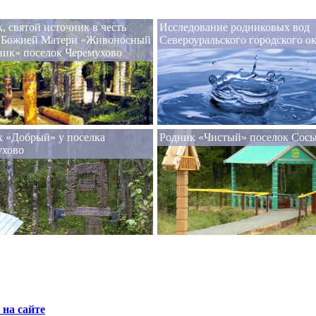
, святой источник в честь
Исследование родниковых вод
 Божией Матери «Живоносный
Североуральского городского о
ник» поселок Черемухово
к «Добрый» у поселка
Родник «Чистый» поселок Сось
ухово
на сайте