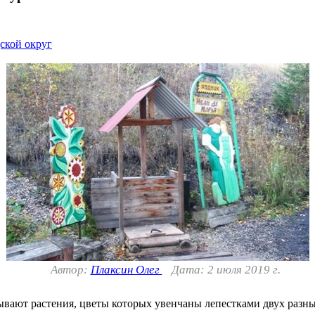
ской округ
Автор:
Плаксин Олег
Дата: 2 июля 2019 г.
ывают растения, цветы которых увенчаны лепестками двух разны