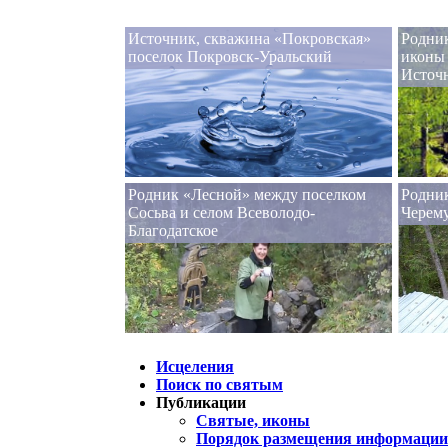
Источник, скважина «Покровская»
Родник
поселок Покровск-Уральский
иконы
Источ
Родник «Лесной» между поселком
Родни
Сосьва и селом Всеволодо-
Черем
Благодатское
Исцеления
Поиск по святым
Публикации
Святые, иконы
Порядок размещения информации 