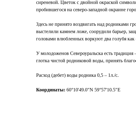
сиреневой. Цветок с двойной окраской символи
пробившегося на северо-западной окраине горо
Здесь не принято воздвигать над родниками гр
выстелили камнем ложе, соорудили барьер, за
головами влюбленных воркуют два голубя ка
У молодоженов Североуральска есть традиция –
глотка чистой родниковой воды, принять благо
Расход (дебет) воды родника 0,5 – 1л./с.
Координаты:
60°10'49.0"N 59°57'10.5"E