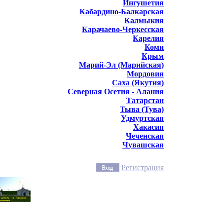
Ингушетия
Кабардино-Балкарская
Калмыкия
Карачаево-Черкесская
Карелия
Коми
Крым
Марий-Эл (Марийская)
Мордовия
Саха (Якутия)
Северная Осетия - Алания
Татарстан
Тыва (Тува)
Удмуртская
Хакасия
Чеченская
Чувашская
Регистрация