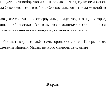
зирует противоборство и слияние - два начала, мужское и женско
да Североуральска, в районе Североуральского завода железобе
омоздкие сооружения: североуральцы надеются, что над их городо
щищающий от стоков. А отражаются в роднике две склонившиеся 
к символ нежной любви между мужчиной и женщиной.
 объезжать в день свадьбы семь городских мостов. Теперь появ
словение Ивана и Марьи, вечного символа двух начал.
Карта: