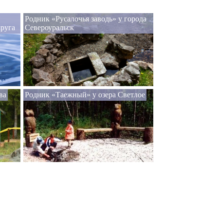
Родник «Русалочья заводь» у города
круга
Североуральск
ва
Родник «Таежный» у озера Светлое