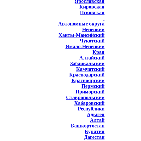
Ярославская
Кировская
Псковская
Автономные округа
Ненецкий
Ханты-Мансийский
Чукотский
Ямало-Ненецкий
Края
Алтайский
Забайкальский
Камчатский
Краснодарский
Красноярский
Пермский
Приморский
Ставропольский
Хабаровский
Республики
Адыгея
Алтай
Башкортостан
Бурятия
Дагестан