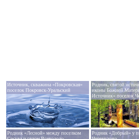
Источник, скважина «Покровская»
Родник, святой источ
поселок Покровск-Уральский
иконы Божией Матер
Источник» поселок Ч
Родник «Лесной» между поселком
Родник «Добрый» у п
Сосьва и селом Всеволодо-
Черемухово