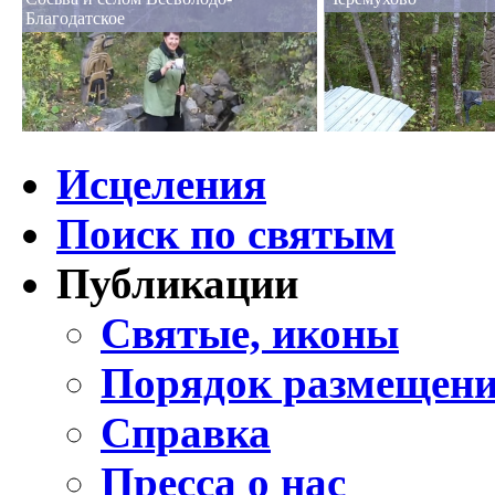
Благодатское
Исцеления
Поиск по святым
Публикации
Святые, иконы
Порядок размещени
Справка
Пресса о нас