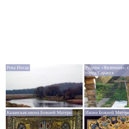
Река Инсар
Родник «Явленная», 
город Саранск
Казанская икона Божией Матери
Икона Божией Матери