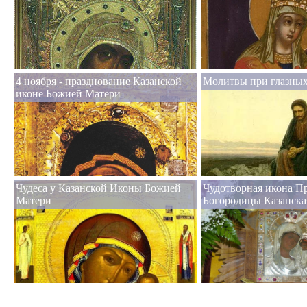
4 ноября - празднование Казанской
Молитвы при глазных
иконе Божией Матери
Чудеса у Казанской Иконы Божией
Чудотворная икона П
Матери
Богородицы Казанска