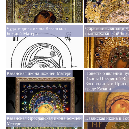
Чудотворная икона Казанской
Обретение святыни Ч
Божией Матери
иконы Казанской Бож
Казанская икона Божией Матери
Повесть о явлении ч
Иконы Пресвятой Вл
Богородицы и Присн
граде Казани
Казанская-Ярославская икона Божией
Казанская икона в То
Матери