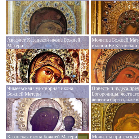
Акафист Казанской иконе Божией
Молитва Божией Мат
Матери
иконой Ее Казанской
Чимеевская чудотворная икона
Повесть и чудеса пре
Божией Матери
Богородицы, честнаго
явления образа, иже 
Казанская икона Божией Матери
Молитвы при глазных