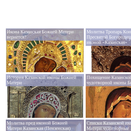
Икона Казанская Божией Матери
Молитва Тропарь Кон
вернется?
Пресвятой Богородиц
иконой «Казанская»
История Казанской иконы Божией
Похищение Казанско
Матери
чудотворной иконы 
Молитва пред иконой Божией
Списки Казанской и
Матери Казанская (Пензенская)
Матери чудотворные