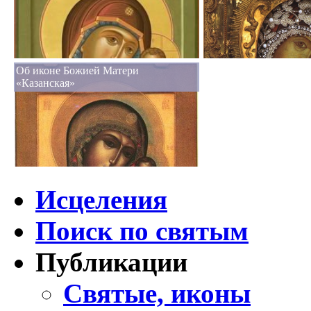
Об иконе Божией Матери
«Казанская»
Исцеления
Поиск по святым
Публикации
Святые, иконы