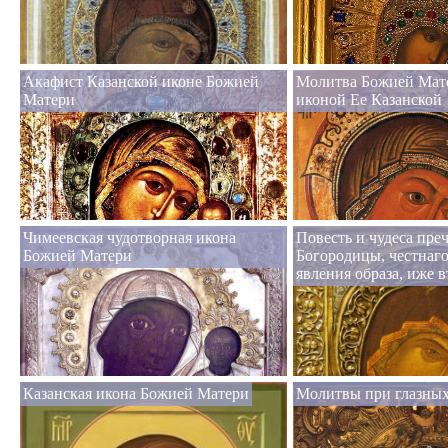
Акафист Казанской иконе Божией
Молитва Божией Мат
Матери
иконой Ее Казанской
Чимеевская чудотворная икона
Повесть и чудеса пре
Божией Матери
Богородицы, честнаго
явления образа, иже 
Казанская икона Божией Матери
Молитвы при глазных