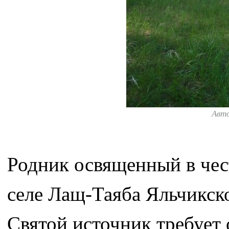
Авт
Родник освященный в чес
селе Лащ-Таяба Яльчикск
Святой источник требует 