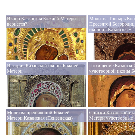
Икона Казанская Божией Матери
Молитва Тропарь Кон
вернется?
Пресвятой Богородиц
иконой «Казанская»
История Казанской иконы Божией
Похищение Казанско
Матери
чудотворной иконы 
Молитва пред иконой Божией
Списки Казанской и
Матери Казанская (Пензенская)
Матери чудотворные