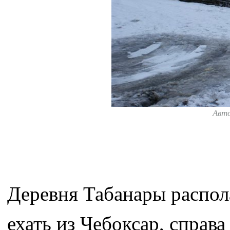
Авт
Деревня Табанары распола
ехать из Чебоксар, справа