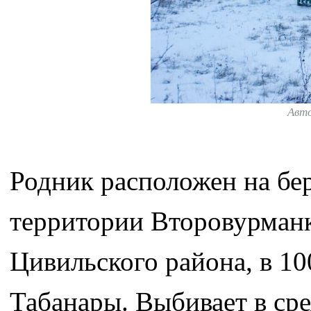
Авт
Родник расположен на бер
территории Второвурманк
Цивильского района, в 10
Табанары. Выбивает в ср