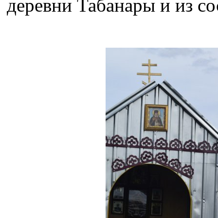
деревни Табанары и из со