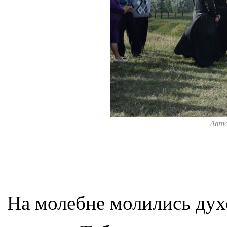
Авт
На молебне молились духо