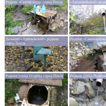
Родник «Святая вода» город Пенза
«Архиерейский» родн
Дальний «Арбековский» родник
Родник «Самоварник»
город Пенза
Родник улица Огарёва город Пенза
Родник улица Правды