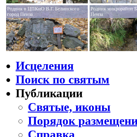
Родник в ЦПКиО В.Г. Белинского
Родник микрорайон Б
город Пенза
Пенза
Исцеления
Поиск по святым
Публикации
Святые, иконы
Порядок размещени
Справка