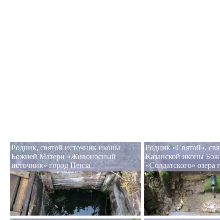
Родник, святой источник иконы
Родник «Святой», св
Божией Матери «Живоносный
Казанской иконы Бож
источник» город Пенза
«Солдатского» озера 