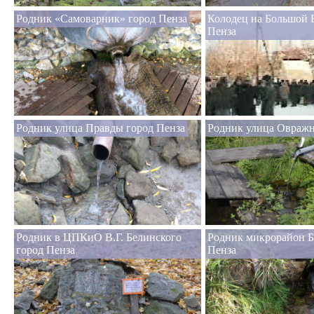
Родник «Самоварник» город Пенза
Колодец на Большой 
Пенза
Родник улица Правды город Пенза
Родник улица Овражн
Родник в ЦПКиО В.Г. Белинского
Родник микрорайон Б
город Пенза
Пенза