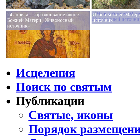
24 апреля — празднование иконе
Икона Божией Матер
Божией Матери «Живоносный
источник
источник»
Исцеления
Поиск по святым
Публикации
Святые, иконы
Порядок размещени