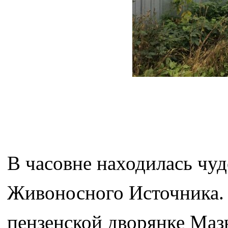
В часовне находилась чу
Живоносного Источника. В
пензенской дворянке Маз