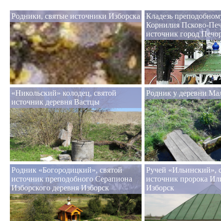
Родники, святые источники Изборска
Кладезь пре­по­доб­но­м
Корнилия Псково-Печ
источник город Печо
«Никольский» колодец, святой
Родник у деревни Ма
источник деревня Вастцы
Родник «Богородицкий», святой
Ручей «Ильинский», 
источник преподобного Серапиона
источник пророка Ил
Изборского деревня Изборск
Изборск