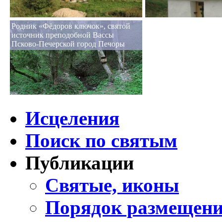
Родник «Фёдоров ключок», святой
источник преподобной Вассы
Псково-Печерской город Печоры
Исцеления
Поиск по святым
Публикации
Святые, иконы
Порядок размещени