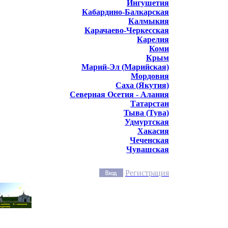
Ингушетия
Кабардино-Балкарская
Калмыкия
Карачаево-Черкесская
Карелия
Коми
Крым
Марий-Эл (Марийская)
Мордовия
Саха (Якутия)
Северная Осетия - Алания
Татарстан
Тыва (Тува)
Удмуртская
Хакасия
Чеченская
Чувашская
Регистрация