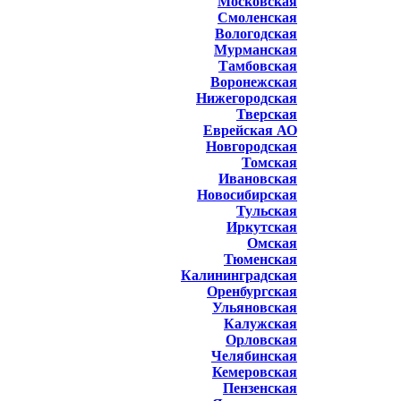
Московская
Смоленская
Вологодская
Мурманская
Тамбовская
Воронежская
Нижегородская
Тверская
Еврейская АО
Новгородская
Томская
Ивановская
Новосибирская
Тульская
Иркутская
Омская
Тюменская
Калининградская
Оренбургская
Ульяновская
Калужская
Орловская
Челябинская
Кемеровская
Пензенская