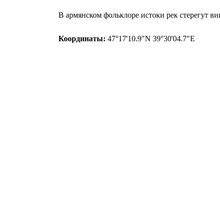
В армянском фольклоре истоки рек стерегут в
Координаты:
47°17'10.9"N 39°30'04.7"E