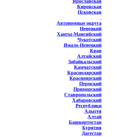
Ярославская
Кировская
Псковская
Автономные округа
Ненецкий
Ханты-Мансийский
Чукотский
Ямало-Ненецкий
Края
Алтайский
Забайкальский
Камчатский
Краснодарский
Красноярский
Пермский
Приморский
Ставропольский
Хабаровский
Республики
Адыгея
Алтай
Башкортостан
Бурятия
Дагестан