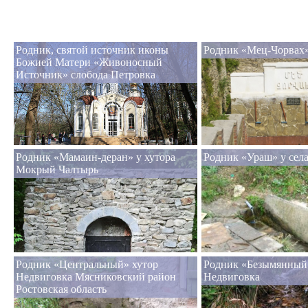
Родник, святой источник иконы
Родник «Мец-Чорвах»
Божией Матери «Живоносный
Источник» слобода Петровка
Родник «Мамаин-деран» у хутора
Родник «Ураш» у сел
Мокрый Чалтырь
Родник «Центральный» хутор
Родник «Безымянный
Недвиговка Мясниковский район
Недвиговка
Ростовская область