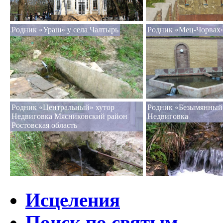
Родник «Ураш» у села Чалтырь
Родник «Мец-Чорвах
Родник «Центральный» хутор
Родник «Безымянный
Недвиговка Мясниковский район
Недвиговка
Ростовская область
Исцеления
Поиск по святым