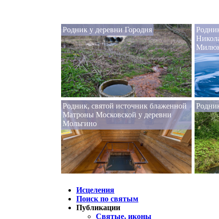
Родник у деревни Городня
Родник
Никола
Милюк
Родник, святой источник блаженной
Родни
Матроны Московской у деревни
Мольгино
Исцеления
Поиск по святым
Публикации
Святые, иконы