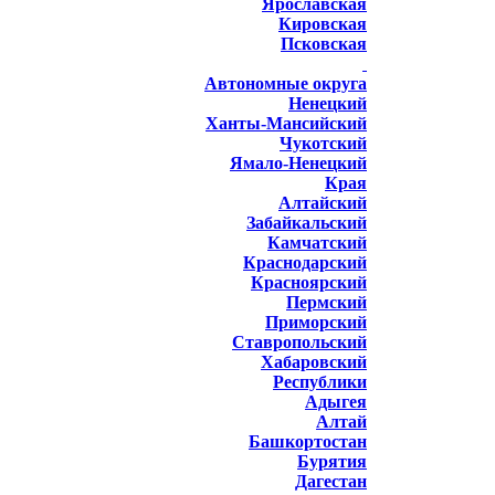
Ярославская
Кировская
Псковская
Автономные округа
Ненецкий
Ханты-Мансийский
Чукотский
Ямало-Ненецкий
Края
Алтайский
Забайкальский
Камчатский
Краснодарский
Красноярский
Пермский
Приморский
Ставропольский
Хабаровский
Республики
Адыгея
Алтай
Башкортостан
Бурятия
Дагестан