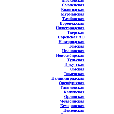
Московская
Смоленская
Вологодская
Мурманская
Тамбовская
Воронежская
Нижегородская
Тверская
Еврейская АО
Новгородская
Томская
Ивановская
Новосибирская
Тульская
Иркутская
Омская
Тюменская
Калининградская
Оренбургская
Ульяновская
Калужская
Орловская
Челябинская
Кемеровская
Пензенская