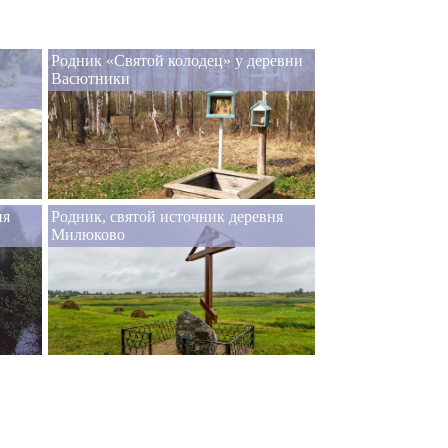
Родник «Святой колодец» у деревни
Васютники
ня
Родник, святой источник деревня
Милюково