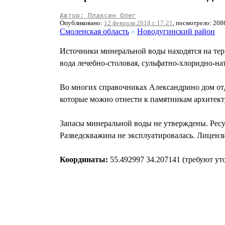
Автор: Плаксин Олег
Опубликовано:
12 февраля 2018 г. 17:21
, посмотрело: 208
Смоленская область
»
Новодугинский район
Источники минеральной воды находятся на тер
вода лечебно-столовая, сульфатно-хлоридно-нат
Во многих справочниках Александрино дом отд
которые можно отнести к памятникам архитект
Запасы минеральной воды не утверждены. Ресур
Разведскважина не эксплуатировалась. Лицензи
Координаты:
55.492997 34.207141 (требуют ут