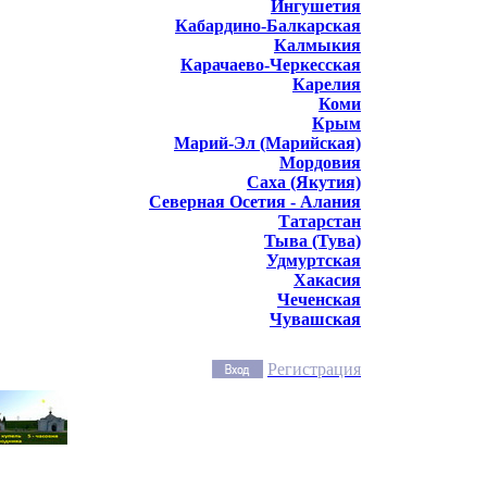
Ингушетия
Кабардино-Балкарская
Калмыкия
Карачаево-Черкесская
Карелия
Коми
Крым
Марий-Эл (Марийская)
Мордовия
Саха (Якутия)
Северная Осетия - Алания
Татарстан
Тыва (Тува)
Удмуртская
Хакасия
Чеченская
Чувашская
Регистрация