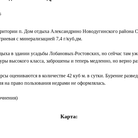
6
ритории п. Дом отдыха Александрино Новодугинского района См
риевая с минерализацией 7,4 г/куб.дм.
ыха в здании усадьбы Лобановых-Ростовских, но сейчас там уже
уры высокого класса, заброшены и теперь медленно, но верно р
сы оцениваются в количестве 42 куб м. в сутки. Бурение развед
я на право пользования недрами не оформлялась.
очнения)
Карта: