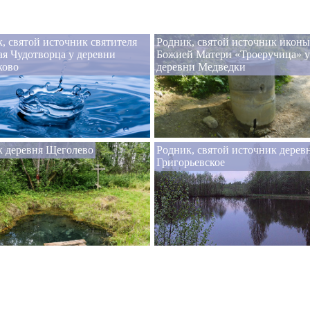
, святой источник святителя
Родник, святой источник иконы
я Чудотворца у деревни
Божией Матери «Троеручица» у
ово
деревни Медведки
к деревня Щеголево
Родник, святой источник дерев
Григорьевское