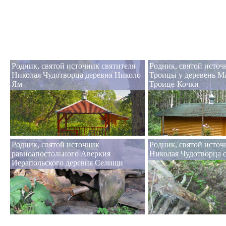
Родник, святой источник святителя
Родник, святой источ
Николая Чудотворца деревня Николо
Троицы у деревень М
Ям
Троице-Кочки
Родник, святой источник
Родник, святой источ
равноапостольного Аверкия
Николая Чудотворца 
Иерапольского деревня Селищи