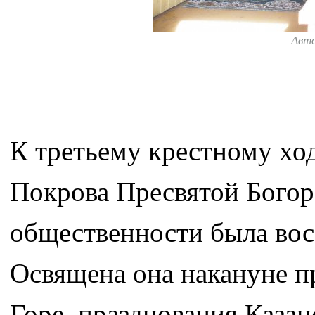
Авт
К третьему крестному ход
Покрова Пресвятой Бого
общественности была вос
Освящена она накануне п
Горе, празднования Каза