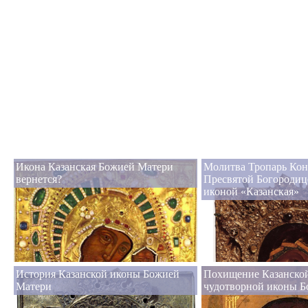
Икона Казанская Божией Матери
Молитва Тропарь Кон
вернется?
Пресвятой Богородиц
иконой «Казанская»
История Казанской иконы Божией
Похищение Казанско
Матери
чудотворной иконы 