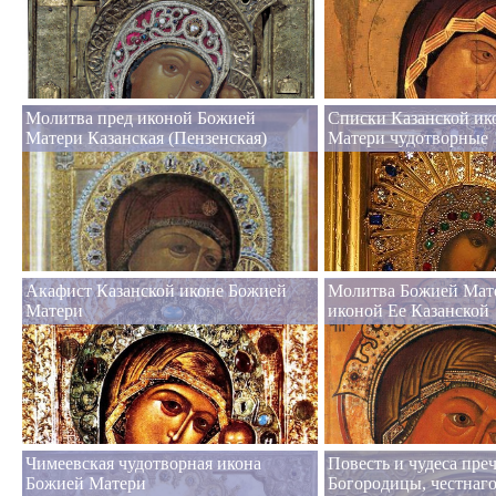
Молитва пред иконой Божией
Списки Казанской и
Матери Казанская (Пензенская)
Матери чудотворные
Акафист Казанской иконе Божией
Молитва Божией Мат
Матери
иконой Ее Казанской
Чимеевская чудотворная икона
Повесть и чудеса пре
Божией Матери
Богородицы, честнаго