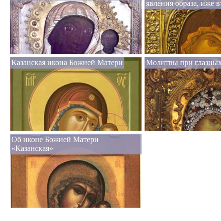
явления образа, иже 
Казанская икона Божией Матери
Молитвы при глазных
Об иконе Божией Матери
«Казанская»