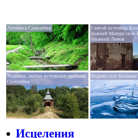
Летопись Салолейки
Святой источник Каз
Божией Матери село 
Нижний Ломов
Родники, святые источники урочище
Родник село Большие
Салолейка
Исцеления